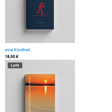
eine Kindheit
Preis
18,50 €
Lyrik