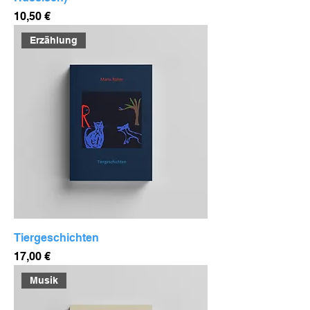
Preis
10,50 €
Erzählung
Tiergeschichten
Preis
17,00 €
Musik