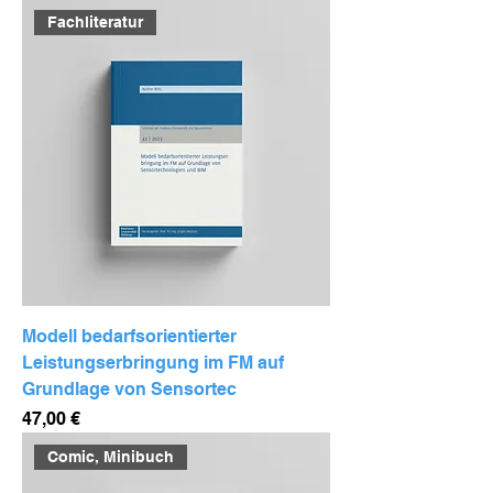
Fachliteratur
Modell bedarfsorientierter
Leistungserbringung im FM auf
Grundlage von Sensortec
Preis
47,00 €
Comic, Minibuch