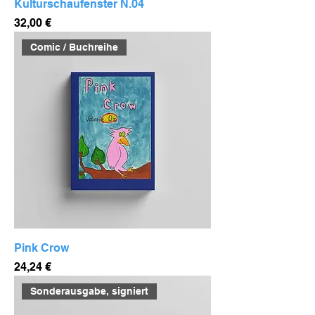
Kulturschaufenster N.04
Preis
32,00 €
Comic / Buchreihe
Pink Crow
Preis
24,24 €
Sonderausgabe, signiert