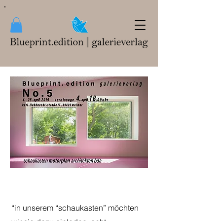
“in unserem “schaukasten” möchten