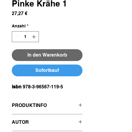
Pinke Krähe 1
Preis
27,27 €
Anzahl
*
In den Warenkorb
Sofortkauf
isbn
978-3-96567-119-5
PRODUKTINFO
urheber
valerie oz
AUTOR
auflage
1. auflage
erscheinungstermin
17.02.2025